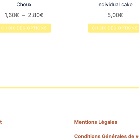
Choux
Individual cake
Plage
1,60
€
–
2,80
€
5,00
€
de
CHOIX DES OPTIONS
CHOIX DES OPTIONS
prix :
Ce
Ce
1,60€
produit
produit
à
a
a
2,80€
plusieurs
plusieurs
variations.
variations.
Les
Les
options
options
peuvent
peuvent
être
être
choisies
choisies
sur
sur
t
Mentions Légales
la
la
Conditions Générales de 
page
page