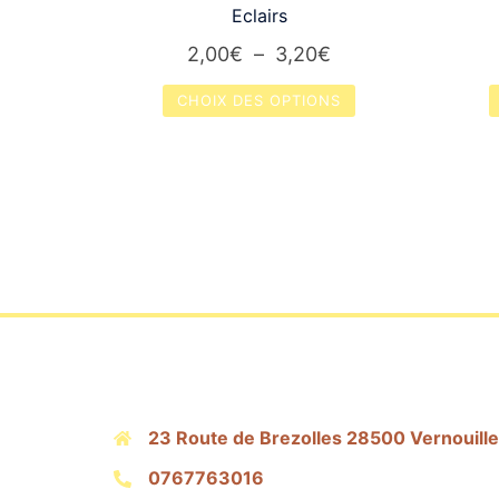
Eclairs
Plage
2,00
€
–
3,20
€
de
CHOIX DES OPTIONS
prix :
Ce
2,00€
produit
à
a
3,20€
plusieurs
variations.
Les
options
peuvent
être
choisies
sur
23 Route de Brezolles 28500 Vernouille
la
0767763016
page