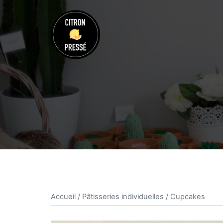
Aller
au
contenu
Accueil
/
Pâtisseries individuelles
/ Cupcakes