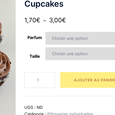
Cupcakes
Plage
1,70
€
3,00
€
–
de
prix :
Parfum
1,70€
à
Taille
3,00€
quantité
AJOUTER AU PANIER
de
Cupcakes
UGS :
ND
Catégorie :
Pâtisseries individuelles