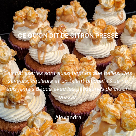
CE QU'ON DIT DE CITRON PRESSÉ
Des
Merci citron pressé pour le travail exceptionnel
e
pour nos papilles gustatives. Aussi beau que bon,
on
nos 80 invités m’ont réclamé plus de pâtisserie
tellement c’était une tuerie. Moi qui n’aimais plus
le citron, je suis réconciliée maintenant 🍋. Merci
pour la finesse et la gourmandise des desserts.
Je ne vois que par citron pressé maintenant
(repas en famille ou ami, fête... ) je recommande