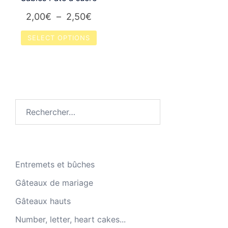
la
Plage
2,00
€
–
2,50
€
page
de
SELECT OPTIONS
du
prix :
produit
Ce
2,00€
produit
à
a
2,50€
plusieurs
Rechercher :
variations.
Les
options
peuvent
être
Entremets et bûches
choisies
Gâteaux de mariage
sur
Gâteaux hauts
la
page
Number, letter, heart cakes...