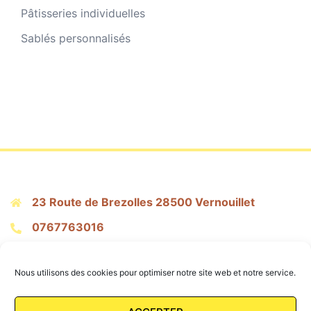
du
Pâtisseries individuelles
produit
Sablés personnalisés
23 Route de Brezolles 28500 Vernouillet
0767763016
citronpressepatisserie@gmail.com
Nous utilisons des cookies pour optimiser notre site web et notre service.
Mentions Légales