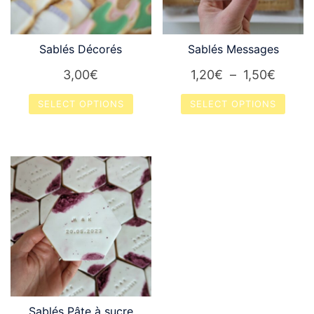
Sablés Décorés
Sablés Messages
Plage
3,00
€
1,20
€
–
1,50
€
de
SELECT OPTIONS
SELECT OPTIONS
prix :
Ce
1,20€
produit
à
a
1,50€
plusieurs
variations.
Les
options
peuvent
être
choisies
Sablés Pâte à sucre
sur