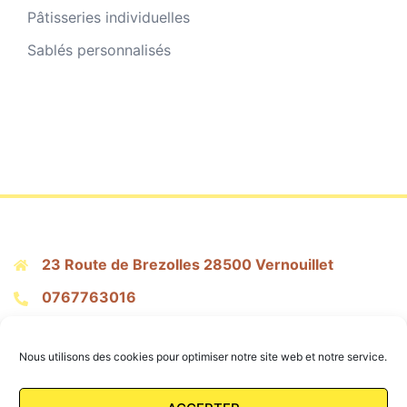
du
du
Pâtisseries individuelles
produit
produit
Sablés personnalisés
23 Route de Brezolles 28500 Vernouillet
0767763016
citronpressepatisserie@gmail.com
Nous utilisons des cookies pour optimiser notre site web et notre service.
Mentions Légales