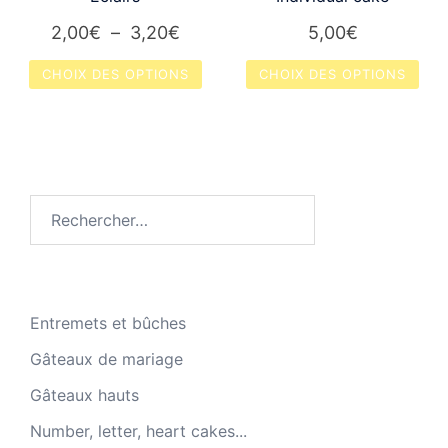
la
la
Plage
2,00
€
–
3,20
€
5,00
€
page
page
de
CHOIX DES OPTIONS
CHOIX DES OPTIONS
du
du
prix :
produit
produit
Ce
Ce
2,00€
produit
produit
à
a
a
3,20€
plusieurs
plusieurs
Rechercher :
variations.
variations.
Les
Les
options
options
peuvent
peuvent
être
être
Entremets et bûches
choisies
choisies
Gâteaux de mariage
sur
sur
Gâteaux hauts
la
la
page
page
Number, letter, heart cakes...